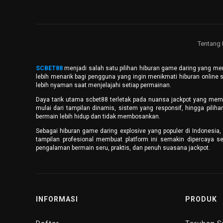
Tentang
SCBET88
menjadi salah satu pilihan hiburan game daring yang m
lebih menarik bagi pengguna yang ingin menikmati hiburan online s
lebih nyaman saat menjelajahi setiap permainan.
Daya tarik utama scbet88 terletak pada nuansa jackpot yang me
mulai dari tampilan dinamis, sistem yang responsif, hingga pil
bermain lebih hidup dan tidak membosankan.
Sebagai hiburan game daring explosive yang populer di Indonesia
tampilan profesional membuat platform ini semakin dipercaya se
pengalaman bermain seru, praktis, dan penuh suasana jackpot.
INFORMASI
PRODUK