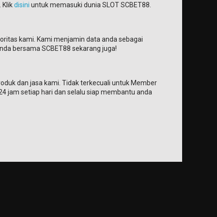
Klik
disini
untuk memasuki dunia SLOT SCBET88.
oritas kami. Kami menjamin data anda sebagai
i anda bersama SCBET88 sekarang juga!
roduk dan jasa kami. Tidak terkecuali untuk Member
24 jam setiap hari dan selalu siap membantu anda