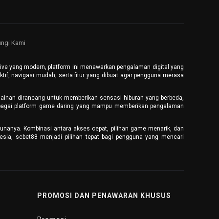
ngi Kami
ve yang modern, platform ini menawarkan pengalaman digital yang
ktif, navigasi mudah, serta fitur yang dibuat agar pengguna merasa
ainan dirancang untuk memberikan sensasi hiburan yang berbeda,
l sebagai platform game daring yang mampu memberikan pengalaman
gunanya. Kombinasi antara akses cepat, pilihan game menarik, dan
nesia, scbet88 menjadi pilihan tepat bagi pengguna yang mencari
PROMOSI DAN PENAWARAN KHUSUS