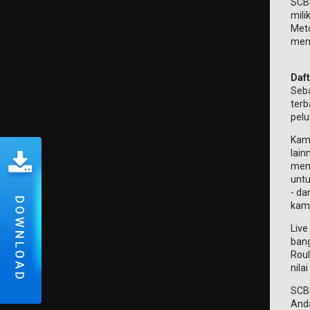
SCBE
mili
Meto
memb
Daf
Seba
terb
pelu
Kami
lain
memb
untu
- da
kami
Live
bang
Roul
nilai
SCBE
Anda