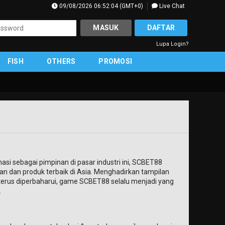
09/08/2026 06:52:04 (GMT+0)
Live Chat
MASUK
DAFTAR
Lupa Login?
FISH
OTHERS
PROMOSI
si sebagai pimpinan di pasar industri ini, SCBET88
n dan produk terbaik di Asia. Menghadirkan tampilan
terus diperbaharui, game SCBET88 selalu menjadi yang
.