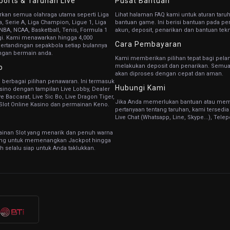
ports & Taruhan Live
Pusat Bantuan
kan semua olahraga utama seperti Liga
Lihat halaman FAQ kami untuk aturan taru
ga, Serie A, Liga Champion, Ligue 1, Liga
bantuan game. Ini berisi bantuan pada 
NBA, NCAA, Basketball, Tenis, Formula 1
akun, deposit, penarikan dan bantuan tekn
gi. Kami menawarkan hingga 4,000
Cara Pembayaran
pertandingan sepakbola setiap bulannya
ngan bermain anda.
Kami memberikan pilihan tepat bagi pela
melakukan deposit dan penarikan. Semua 
o
akan diproses dengan cepat dan aman.
 berbagai pilihan penawaran. Ini termasuk
Hubungi Kami
asino dengan tampilan Live Lobby, Dealer
ive Baccarat, Live Sic Bo, Live Dragon Tiger,
Jika Anda memerlukan bantuan atau memi
, Slot Online Kasino dan permainan Keno.
pertanyaan tentang taruhan, kami tersedia
Live Chat (Whatsapp, Line, Skype...), Tele
inan Slot yang menarik dan penuh warna
ng untuk memenangkan Jackpot hingga
h selalu siap untuk Anda taklukkan.