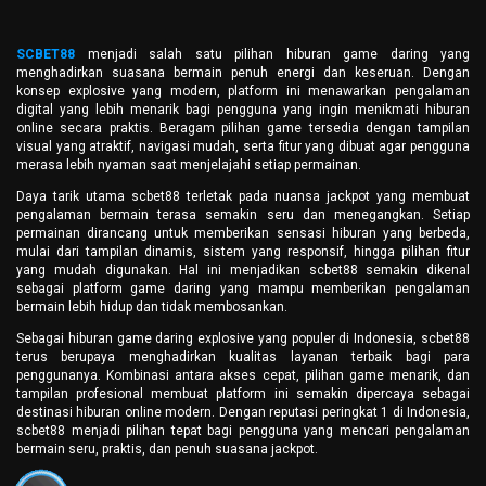
SCBET88
menjadi salah satu pilihan hiburan game daring yang
menghadirkan suasana bermain penuh energi dan keseruan. Dengan
konsep explosive yang modern, platform ini menawarkan pengalaman
digital yang lebih menarik bagi pengguna yang ingin menikmati hiburan
online secara praktis. Beragam pilihan game tersedia dengan tampilan
visual yang atraktif, navigasi mudah, serta fitur yang dibuat agar pengguna
merasa lebih nyaman saat menjelajahi setiap permainan.
Daya tarik utama scbet88 terletak pada nuansa jackpot yang membuat
pengalaman bermain terasa semakin seru dan menegangkan. Setiap
permainan dirancang untuk memberikan sensasi hiburan yang berbeda,
mulai dari tampilan dinamis, sistem yang responsif, hingga pilihan fitur
yang mudah digunakan. Hal ini menjadikan scbet88 semakin dikenal
sebagai platform game daring yang mampu memberikan pengalaman
bermain lebih hidup dan tidak membosankan.
Sebagai hiburan game daring explosive yang populer di Indonesia, scbet88
terus berupaya menghadirkan kualitas layanan terbaik bagi para
penggunanya. Kombinasi antara akses cepat, pilihan game menarik, dan
tampilan profesional membuat platform ini semakin dipercaya sebagai
destinasi hiburan online modern. Dengan reputasi peringkat 1 di Indonesia,
scbet88 menjadi pilihan tepat bagi pengguna yang mencari pengalaman
bermain seru, praktis, dan penuh suasana jackpot.