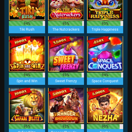
94%
95%
93%
Tiki Rush
The Nutcrackers
Triple Happiness
94%
93%
94%
Spin and Win
Sweet Frenzy
Space Conquest
95%
92%
90%