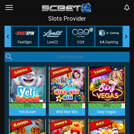
Slots Provider
ero
FastSpin
Live22
CQ9
KA Gaming
Ga
92%
92%
90%
Yeti Boom
Wild Wet Win
Sexy Vegas