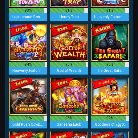
93%
91%
91%
Leprechaun Bonanza
Honey Trap
Heavenly Fortunes 2
94%
95%
90%
Heavenly Fortunes
God of Wealth
The Great Safari
91%
95%
92%
Gold Rush Cowboys
Ganesha Luck
Goddess of Egypt