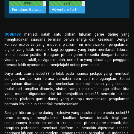
93%
92%
Pumpkins Go Lucky
Adventure To The West
SCBET88
menjadi salah satu pilihan hiburan game daring yang
menghadirkan suasana bermain penuh energi dan keseruan. Dengan
konsep explosive yang modern, platform ini menawarkan pengalaman
digital yang lebih menarik bagi pengguna yang ingin menikmati hiburan
online secara praktis. Beragam pilihan game tersedia dengan tampilan
visual yang atraktif, navigasi mudah, serta fitur yang dibuat agar pengguna
merasa lebih nyaman saat menjelajahi setiap permainan.
Daya tarik utama scbet88 terletak pada nuansa jackpot yang membuat
pengalaman bermain terasa semakin seru dan menegangkan. Setiap
permainan dirancang untuk memberikan sensasi hiburan yang berbeda,
mulai dari tampilan dinamis, sistem yang responsif, hingga pilihan fitur
yang mudah digunakan. Hal ini menjadikan scbet88 semakin dikenal
sebagai platform game daring yang mampu memberikan pengalaman
bermain lebih hidup dan tidak membosankan.
Sebagai hiburan game daring explosive yang populer di Indonesia, scbet88
terus berupaya menghadirkan kualitas layanan terbaik bagi para
penggunanya. Kombinasi antara akses cepat, pilihan game menarik, dan
tampilan profesional membuat platform ini semakin dipercaya sebagai
destinasi hiburan online modern. Dengan reputasi peringkat 1 di Indonesia,