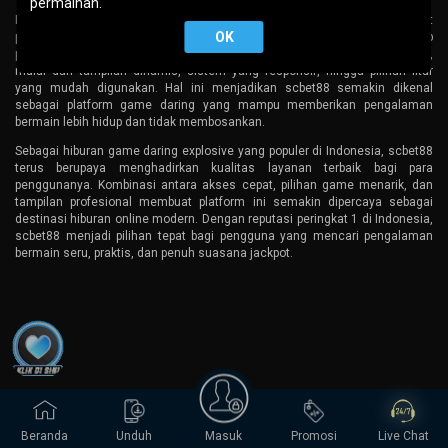
permainan.
Daya tarik utama scbet88 terletak pada nuansa jackpot yang membuat
pengalaman bermain terasa semakin seru dan menegangkan. Setiap
permainan dirancang untuk memberikan sensasi hiburan yang berbeda,
mulai dari tampilan dinamis, sistem yang responsif, hingga pilihan fitur
yang mudah digunakan. Hal ini menjadikan scbet88 semakin dikenal
sebagai platform game daring yang mampu memberikan pengalaman
bermain lebih hidup dan tidak membosankan.
Sebagai hiburan game daring explosive yang populer di Indonesia, scbet88
terus berupaya menghadirkan kualitas layanan terbaik bagi para
penggunanya. Kombinasi antara akses cepat, pilihan game menarik, dan
tampilan profesional membuat platform ini semakin dipercaya sebagai
destinasi hiburan online modern. Dengan reputasi peringkat 1 di Indonesia,
scbet88 menjadi pilihan tepat bagi pengguna yang mencari pengalaman
bermain seru, praktis, dan penuh suasana jackpot.
Beranda
Unduh
Masuk
Promosi
Live Chat