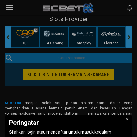
Slots Provider
2
CQ9
KA Gaming
Gameplay
Playtech
Pl
KLIK DI SINI UNTUK BERMAIN SEKARANG
SCBET88
menjadi salah satu pilihan hiburan game daring yang
menghadirkan suasana bermain penuh energi dan keseruan. Dengan
konsep explosive yang modern, platform ini menawarkan pengalaman
digital yang lebih menarik bagi pengguna yang ingin menikmati hiburan
Peringatan
online secara praktis. Beragam pilihan game tersedia dengan tampilan
visual yang atraktif, navigasi mudah, serta fitur yang dibuat agar pengguna
Silahkan login atau mendaftar untuk masuk kedalam
merasa lebih nyaman saat menjelajahi setiap permainan.