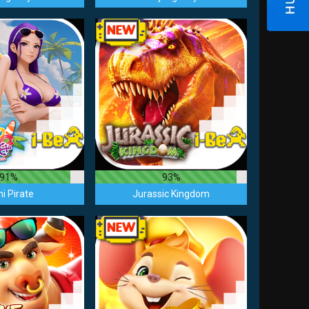
91%
93%
ni Pirate
Jurassic Kingdom