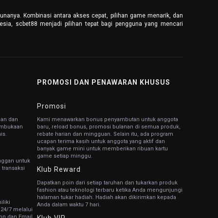
gunanya. Kombinasi antara akses cepat, pilihan game menarik, dan
nesia, scbet88 menjadi pilihan tepat bagi pengguna yang mencari
PROMOSI DAN PENAWARAN KHUSUS
Promosi
han dan
Kami menawarkan bonus penyambutan untuk anggota
pembukaan
baru, reload bonus, promosi bulanan di semua produk,
is.
rebate harian dan mingguan. Selain itu, ada program
ucapan terima kasih untuk anggota yang aktif dan
banyak game mini untuk memberikan ribuan kartu
game setiap minggu.
nggan untuk
transaksi
Klub Reward
Dapatkan poin dari setiap taruhan dan tukarkan produk
fashion atau teknologi terbaru ketika Anda mengunjungi
halaman tukar hadiah. Hadiah akan dikirimkan kepada
liki
Anda dalam waktu 7 hari.
 24/7 melalui
pon dan Email.
Klub VIP