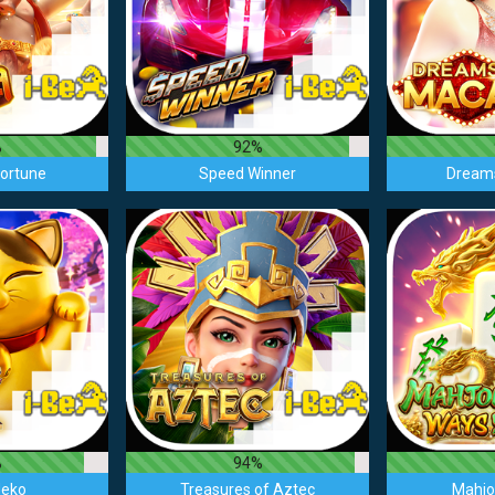
%
92%
ortune
Speed Winner
Dream
%
94%
Neko
Treasures of Aztec
Mahjo