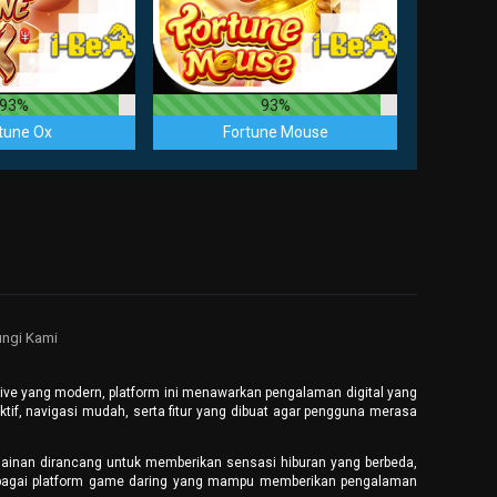
93%
93%
tune Ox
Fortune Mouse
ngi Kami
ve yang modern, platform ini menawarkan pengalaman digital yang
ktif, navigasi mudah, serta fitur yang dibuat agar pengguna merasa
ainan dirancang untuk memberikan sensasi hiburan yang berbeda,
l sebagai platform game daring yang mampu memberikan pengalaman