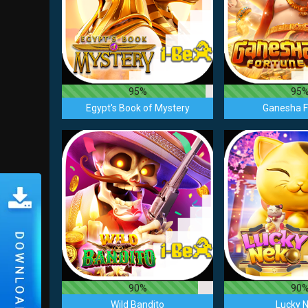
95%
95
Egypt's Book of Mystery
Ganesha F
90%
90
Wild Bandito
Lucky 