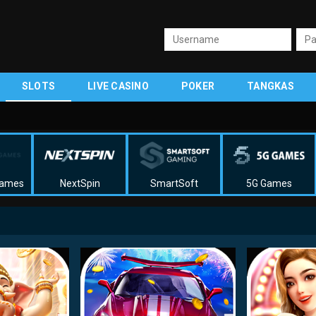
SLOTS
LIVE CASINO
POKER
TANGKAS
Games
NextSpin
SmartSoft
5G Games