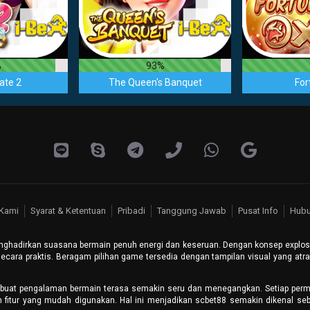
%
93%
rate 2
The Queen's Banquet
For
 Kami
Syarat & Ketentuan
Pribadi
Tanggung Jawab
Pusat Info
Hubu
enghadirkan suasana bermain penuh energi dan keseruan. Dengan konsep explosi
ecara praktis. Beragam pilihan game tersedia dengan tampilan visual yang atra
mbuat pengalaman bermain terasa semakin seru dan menegangkan. Setiap perm
ihan fitur yang mudah digunakan. Hal ini menjadikan scbet88 semakin dikena